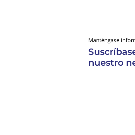
Manténgase infor
Suscríbas
nuestro n