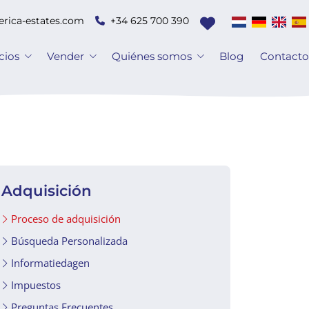
erica-estates.com
+34 625 700 390
cios
Vender
Quiénes somos
Blog
Contact
Adquisición
Proceso de adquisición
Búsqueda Personalizada
Informatiedagen
Impuestos
Preguntas Frecuentes