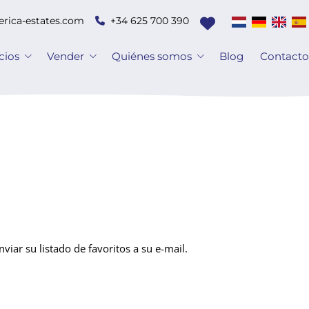
erica-estates.com
+34 625 700 390
cios
Vender
Quiénes somos
Blog
Contact
iar su listado de favoritos a su e-mail.