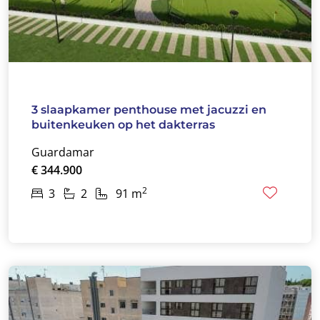
3 slaapkamer penthouse met jacuzzi en
buitenkeuken op het dakterras
Guardamar
€ 344.900
2
3
2
91 m