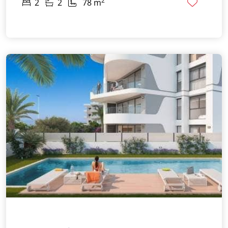
2
2
2
78 m