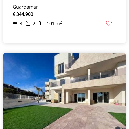
Guardamar
€ 344.900
2
3
2
101 m