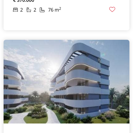
2
2
2
76 m