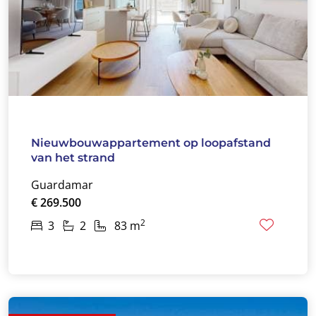
Nieuwbouwappartement op loopafstand
van het strand
Guardamar
€ 269.500
2
3
2
83 m