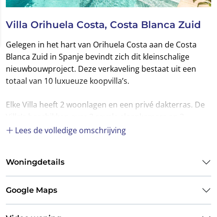
Villa Orihuela Costa, Costa Blanca Zuid
Gelegen in het hart van Orihuela Costa aan de Costa
Blanca Zuid in Spanje bevindt zich dit kleinschalige
nieuwbouwproject. Deze verkaveling bestaat uit een
totaal van 10 luxueuze koopvilla’s.
Elke Villa heeft 2 woonlagen en een privé dakterras. De
Villa’s beschikken over 3 royale slaapkamers en 3
complete badkamers waarvan 2 badkamers en suite.
Lees de volledige omschrijving
Deze karaktervolle Villa kenmerkt zich door haar
Woningdetails
moderne architectuur, het gebruik van duurzame
materialen en een hoogstaande afwerking.
Google Maps
Er is geopteerd voor grote raampartijen waardoor u
iedere dag verwelkomt wordt door volop natuurlijk