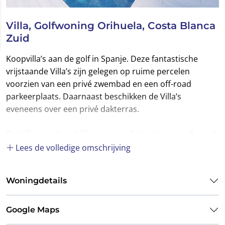
Villa, Golfwoning Orihuela, Costa Blanca
Zuid
Koopvilla’s aan de golf in Spanje. Deze fantastische
vrijstaande Villa’s zijn gelegen op ruime percelen
voorzien van een privé zwembad en een off-road
parkeerplaats. Daarnaast beschikken de Villa’s
eveneens over een privé dakterras.
De Villa’s zijn beschikbaar in een 3 slaapkamer- of een 4
slaapkamermodel. De 3 slaapkamervilla’s zijn volledig
Lees de volledige omschrijving
gelijkvloers. De 4 slaapkamervilla’s heeft de
e
4
slaapkamer met een badkamer en suite op de eerste
Woningdetails
verdieping.
Deze moderne Villa’s beschikken over een open
Google Maps
leefruimte met een grote Amerikaanse keuken, een