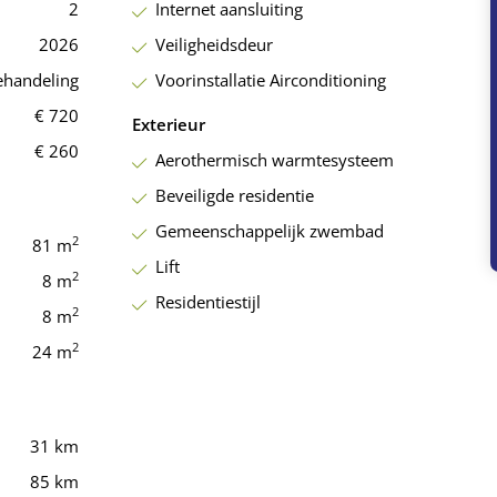
.
2
Internet aansluiting
2026
Veiligheidsdeur
ehandeling
Voorinstallatie Airconditioning
€ 720
Exterieur
€ 260
Aerothermisch warmtesysteem
Beveiligde residentie
Gemeenschappelijk zwembad
2
81 m
Lift
2
8 m
Residentiestijl
2
8 m
2
24 m
31 km
85 km