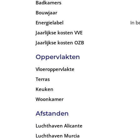
van Guardamar genaamd “Marina De Las Dunas”
Badkamers
Bouwjaar
Energielabel
In b
Jaarlijkse kosten VVE
Jaarlijkse kosten OZB
Oppervlakten
Vloeroppervlakte
Terras
Keuken
Woonkamer
Afstanden
Luchthaven Alicante
Luchthaven Murcia