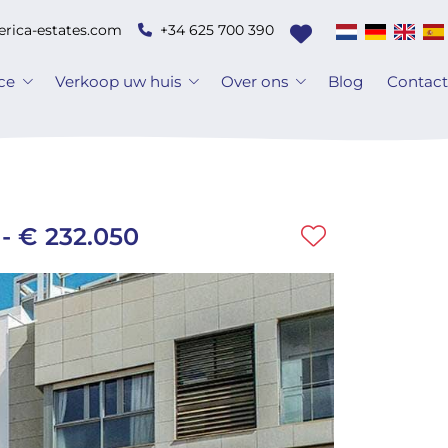
erica-estates.com
+34 625 700 390
ice
Verkoop uw huis
Over ons
Blog
Contac
- € 232.050