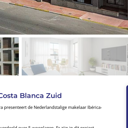
osta Blanca Zuid
 presenteert de Nederlandstalige makelaar Ibérica-
rdeeld over 5 woonlagen. Er zijn in dit project