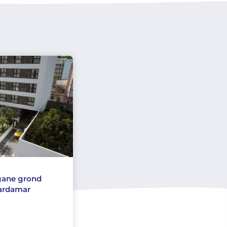
gane grond
uardamar