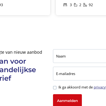
93
3
2
92
ogte van nieuw aanbod
Naam
an voor
andelijkse
E-mailadres
ief
Ik ga akkoord met de
privacy
Aanmelden