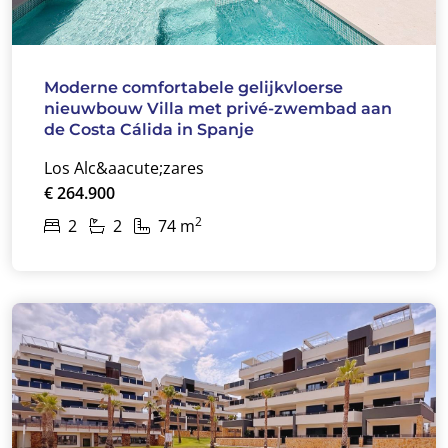
Moderne comfortabele gelijkvloerse
nieuwbouw Villa met privé-zwembad aan
de Costa Cálida in Spanje
Los Alc&aacute;zares
€ 264.900
2
2
2
74 m