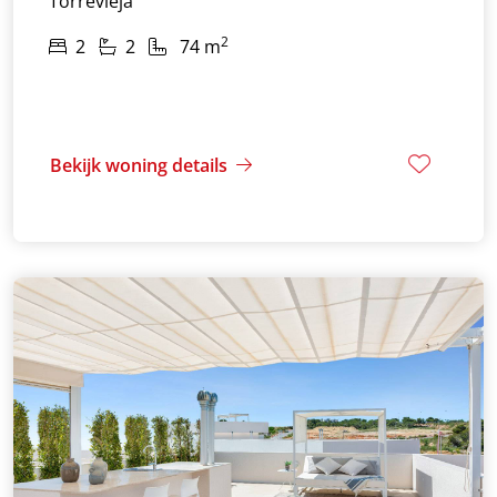
Torrevieja
2
2
2
74 m
Bekijk woning details