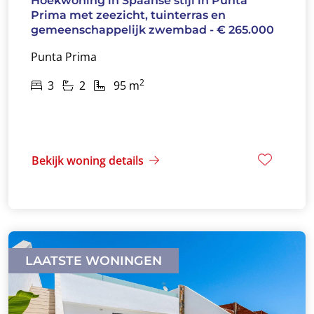
Hoekwoning in Spaanse stijl in Punta
Prima met zeezicht, tuinterras en
gemeenschappelijk zwembad - € 265.000
Punta Prima
2
3
2
95 m
Bekijk woning details
LAATSTE WONINGEN