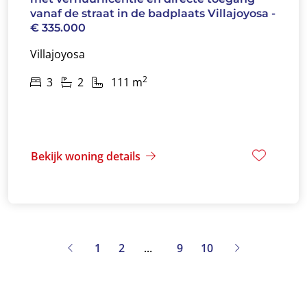
vanaf de straat in de badplaats Villajoyosa -
€ 335.000
Villajoyosa
2
3
2
111 m
Bekijk woning details
1
2
9
10