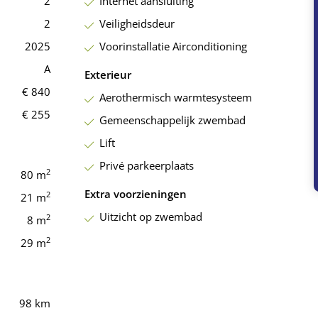
2
Internet aansluiting
ordeur. Binnen 30 minuten autorijden bereikt u tal van
. Denk bijvoorbeeld aan het Roda Golf Resort in San
2
Veiligheidsdeur
2025
Voorinstallatie Airconditioning
A
Exterieur
€ 840
Aerothermisch warmtesysteem
€ 255
Gemeenschappelijk zwembad
Lift
Privé parkeerplaats
2
80 m
Extra voorzieningen
2
21 m
Uitzicht op zwembad
2
8 m
2
29 m
98 km