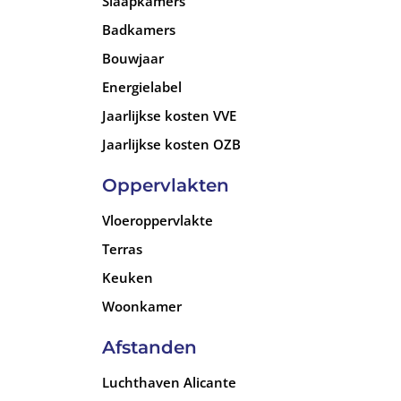
Slaapkamers
La Serena Golf op nog geen 100 meter van de vo
andere gerenommeerde golfbanen in de omgeving
Badkamers
Javier en de La Manga Club in Cartagena.
Bouwjaar
Energielabel
Jaarlijkse kosten VVE
Jaarlijkse kosten OZB
Oppervlakten
Vloeroppervlakte
Terras
Keuken
Woonkamer
Afstanden
Luchthaven Alicante