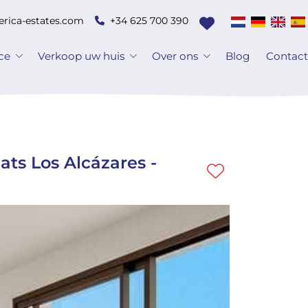
erica-estates.com
+34 625 700 390
ice
Verkoop uw huis
Over ons
Blog
Contac
ats Los Alcázares -