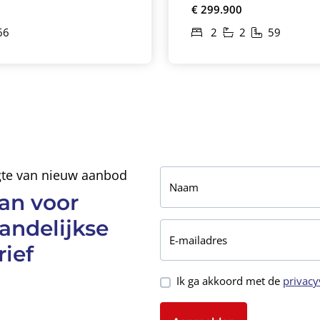
€ 299.900
66
2
2
59
ogte van nieuw aanbod
Naam
an voor
andelijkse
E-mailadres
ief
Ik ga akkoord met de
privacy