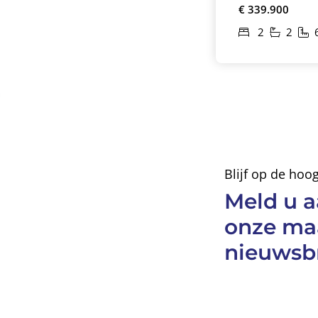
€ 339.900
2
2
Blijf op de ho
Meld u a
onze ma
nieuwsbr