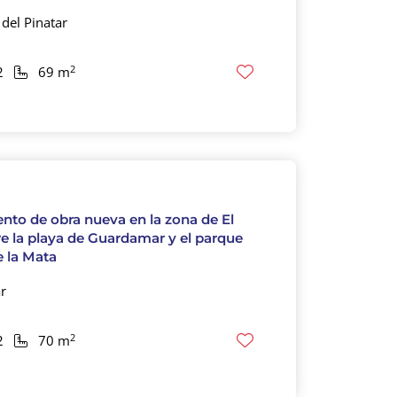
del Pinatar
2
2
69 m
to de obra nueva en la zona de El
e la playa de Guardamar y el parque
e la Mata
r
2
2
70 m