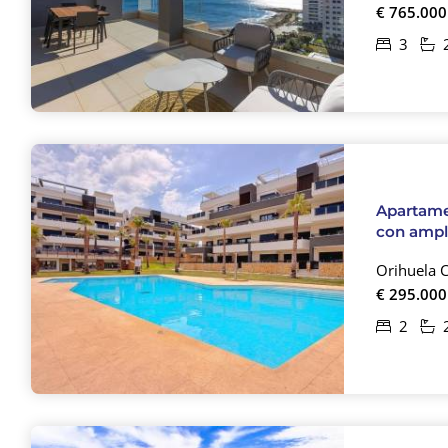
€ 765.000
3
Apartamen
con ampli
Orihuela 
€ 295.000
2