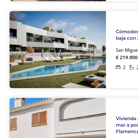
Cómodos 
baja con 
San Miguel
€ 219.900
2
Vivienda 
mar a poc
Flamenc