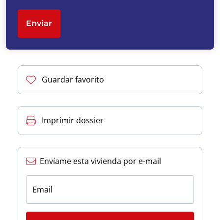
Voelt u zich aangetrokken tot de unieke omgeving van
de Costa Blanca Noord en ons ruime aanbod aan
Enviar
koopwoningen in Spanje? Neem dan nu contact op met
de Nederlands / Belgisch vastgoedmakelaar Ibérica-
Estates.
Guardar favorito
Imprimir dossier
Envíame esta vivienda por e-mail
Email