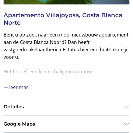
Apartemento Villajoyosa, Costa Blanca
Norte
Bent u op zoek naar een mooi nieuwbouw appartement
aan de Costa Blanca Noord? Dan heeft
vastgoedmakelaar Ibérica-Estates hier een buitenkansje
voor u.
Het betreft een kleinschalig nieuwbouw
appartementencomplex in een rustige woonwijk van het
schilderachtige dorpje Villajoyosa.
leer más
In de directe omgeving van het appartement zijn
Detalles
meerdere parkjes en speelplaatsen. Naast het complex
is een nieuwe basisschool geopend. voor de dagelijkse
boodschappen is er een grote Mercadona supermarkt
Google Maps
aanwezig op loopafstand.