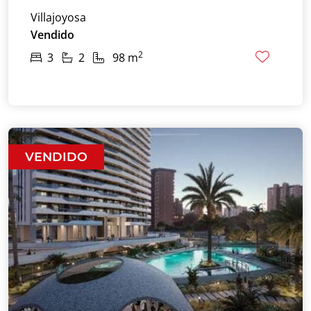
Villajoyosa
Vendido
2
3
2
98 m
VENDIDO