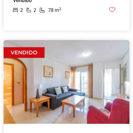
Vendido
2
2
2
78 m
VENDIDO